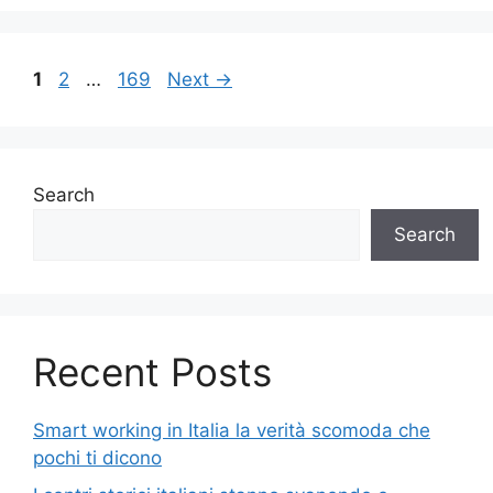
Page
Page
Page
1
2
…
169
Next
→
Search
Search
Recent Posts
Smart working in Italia la verità scomoda che
pochi ti dicono