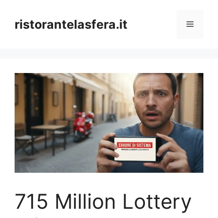
Skip
to
ristorantelasfera.it
Menu
content
715 Million Lottery