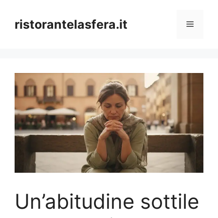
Skip
to
ristorantelasfera.it
Menu
content
Un’abitudine sottile