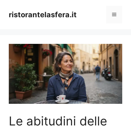
Skip
to
ristorantelasfera.it
Menu
content
Le abitudini delle