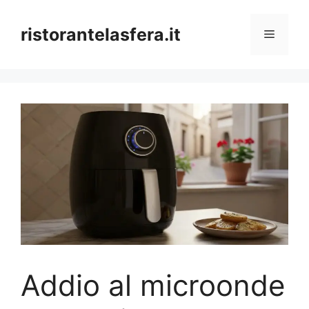
Skip
to
ristorantelasfera.it
Menu
content
Addio al microonde