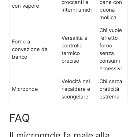
croccanti e
pane con
con vapore
interni umidi
buona
mollica
Chi vuole
Versalità e
l’effetto
Forno a
controllo
forno
convezione da
termico
senza
banco
preciso
consumi
eccessivi
Velocità nel
Chi cerca
Microonde
riscaldare e
praticità
scongelare
estrema
FAQ
Il microonde fa male alla