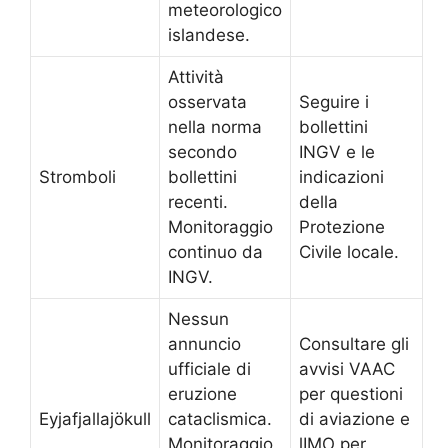
meteorologico
islandese.
Attività
osservata
Seguire i
nella norma
bollettini
secondo
INGV e le
Stromboli
bollettini
indicazioni
recenti.
della
Monitoraggio
Protezione
continuo da
Civile locale.
INGV.
Nessun
annuncio
Consultare gli
ufficiale di
avvisi VAAC
eruzione
per questioni
Eyjafjallajökull
cataclismica.
di aviazione e
Monitoraggio
lIMO per