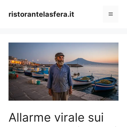
Skip
to
ristorantelasfera.it
Menu
content
Allarme virale sui