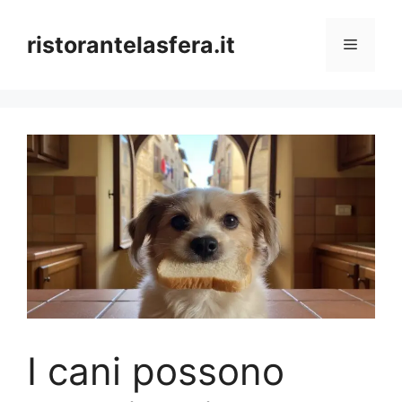
Skip
to
ristorantelasfera.it
Menu
content
I cani possono