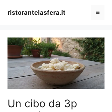
Skip
to
ristorantelasfera.it
Menu
content
Un cibo da 3p