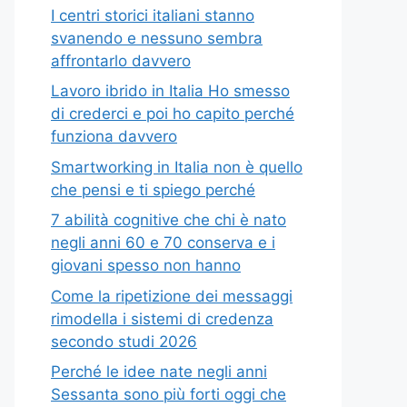
I centri storici italiani stanno
svanendo e nessuno sembra
affrontarlo davvero
Lavoro ibrido in Italia Ho smesso
di crederci e poi ho capito perché
funziona davvero
Smartworking in Italia non è quello
che pensi e ti spiego perché
7 abilità cognitive che chi è nato
negli anni 60 e 70 conserva e i
giovani spesso non hanno
Come la ripetizione dei messaggi
rimodella i sistemi di credenza
secondo studi 2026
Perché le idee nate negli anni
Sessanta sono più forti oggi che