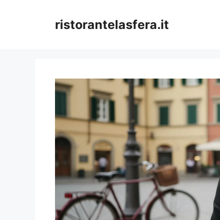
Skip
to
ristorantelasfera.it
content