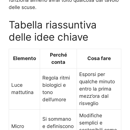
funziona almeno avrai tolto qualcosa dal tavolo
delle scuse.
Tabella riassuntiva
delle idee chiave
Perché
Elemento
Cosa fare
conta
Esporsi per
Regola ritmi
qualche minuto
Luce
biologici e
entro la prima
mattutina
tono
mezz’ora dal
dell’umore
risveglio
Modifiche
Si sommano
semplici e
Micro
e definiscono
sostenibili come