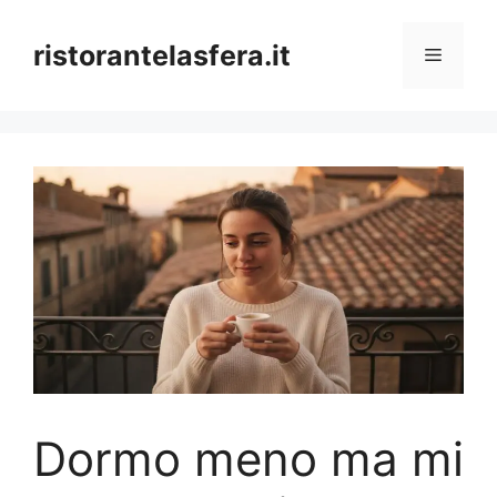
Skip
to
ristorantelasfera.it
Menu
content
Dormo meno ma mi