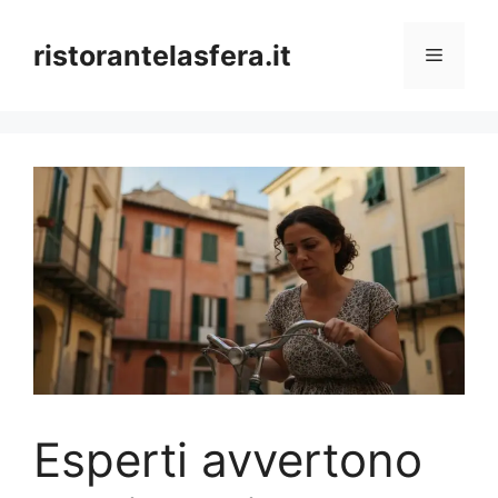
Skip
to
ristorantelasfera.it
Menu
content
Esperti avvertono