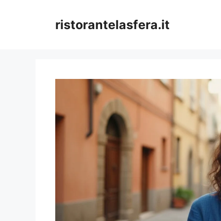
Skip
to
ristorantelasfera.it
content