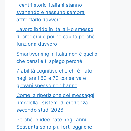
I centri storici italiani stanno
svanendo e nessuno sembra
affrontarlo davvero
Lavoro ibrido in Italia Ho smesso
di crederci e poi ho capito perché
funziona davvero
Smartworking in Italia non è quello
che pensi e ti spiego perché
7 abilità cognitive che chi è nato
negli anni 60 e 70 conserva e i
giovani spesso non hanno
Come la ripetizione dei messaggi
rimodella i sistemi di credenza
secondo studi 2026
Perché le idee nate negli anni
Sessanta sono più forti oggi che