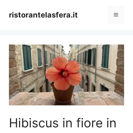
Skip
to
ristorantelasfera.it
Menu
content
Hibiscus in fiore in