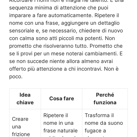
Ricordare i nomi non è magia né talento. È una
sequenza minima di attenzione che puoi
imparare a fare automaticamente. Ripetere il
nome con una frase, aggiungere un dettaglio
sensoriale e, se necessario, chiedere di nuovo
con calma sono atti piccoli ma potenti. Non
prometto che risolveranno tutto. Prometto che
se li provi per un mese noterai cambiamenti. E
se non succede niente allora almeno avrai
offerto più attenzione a chi incontravi. Non è
poco.
Idea
Perché
Cosa fare
chiave
funziona
Ripetere il
Trasforma il
Creare
nome in una
nome da suono
una
frase naturale
fugace a
frizione