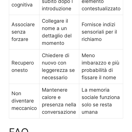
subito dopo l
elemento
cognitiva
introduzione
contestualizzato
Collegare il
Associare
Fornisce indizi
nome a un
senza
sensoriali per il
dettaglio del
forzare
richiamo
momento
Chiedere di
Meno
Recupero
nuovo con
imbarazzo e più
onesto
leggerezza se
probabilità di
necessario
fissare il nome
Mantenere
La memoria
Non
calore e
sociale funziona
diventare
presenza nella
solo se resta
meccanico
conversazione
umana