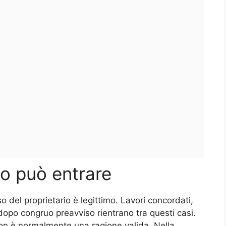
io può entrare
so del proprietario è legittimo. Lavori concordati,
 dopo congruo preavviso rientrano tra questi casi.
non è normalmente una ragione valida. Nella