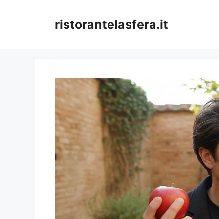
Skip
to
ristorantelasfera.it
content