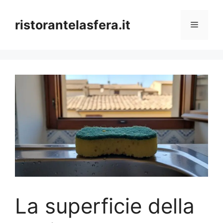
Skip
to
ristorantelasfera.it
Menu
content
La superficie della