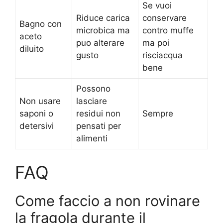
Se vuoi
Riduce carica
conservare
Bagno con
microbica ma
contro muffe
aceto
puo alterare
ma poi
diluito
gusto
risciacqua
bene
Possono
Non usare
lasciare
saponi o
residui non
Sempre
detersivi
pensati per
alimenti
FAQ
Come faccio a non rovinare
la fragola durante il