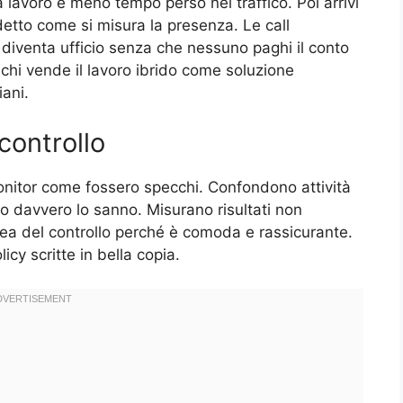
ta lavoro e meno tempo perso nel traffico. Poi arrivi
detto come si misura la presenza. Le call
a diventa ufficio senza che nessuno paghi il conto
a chi vende il lavoro ibrido come soluzione
iani.
 controllo
nitor come fossero specchi. Confondono attività
o davvero lo sanno. Misurano risultati non
nea del controllo perché è comoda e rassicurante.
licy scritte in bella copia.