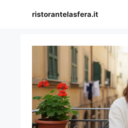
Skip
to
ristorantelasfera.it
content