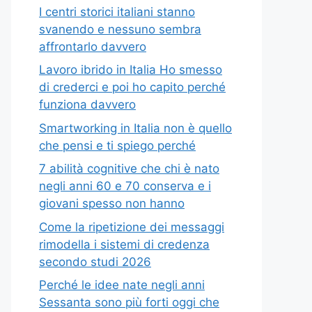
I centri storici italiani stanno
svanendo e nessuno sembra
affrontarlo davvero
Lavoro ibrido in Italia Ho smesso
di crederci e poi ho capito perché
funziona davvero
Smartworking in Italia non è quello
che pensi e ti spiego perché
7 abilità cognitive che chi è nato
negli anni 60 e 70 conserva e i
giovani spesso non hanno
Come la ripetizione dei messaggi
rimodella i sistemi di credenza
secondo studi 2026
Perché le idee nate negli anni
Sessanta sono più forti oggi che