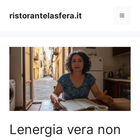
Skip
to
ristorantelasfera.it
Menu
content
Lenergia vera non