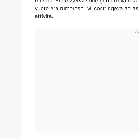
forzata. Era osservazione goffa della mia 
vuoto era rumoroso. Mi costringeva ad asc
attività.