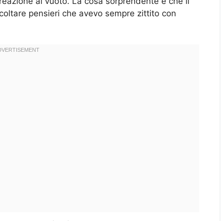
reazione al vuoto. La cosa sorprendente è che il
oltare pensieri che avevo sempre zittito con