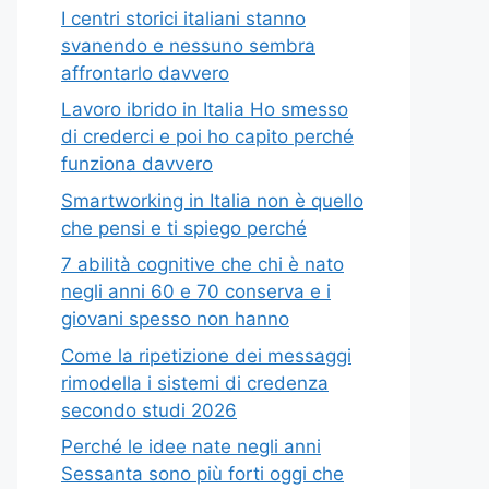
I centri storici italiani stanno
svanendo e nessuno sembra
affrontarlo davvero
Lavoro ibrido in Italia Ho smesso
di crederci e poi ho capito perché
funziona davvero
Smartworking in Italia non è quello
che pensi e ti spiego perché
7 abilità cognitive che chi è nato
negli anni 60 e 70 conserva e i
giovani spesso non hanno
Come la ripetizione dei messaggi
rimodella i sistemi di credenza
secondo studi 2026
Perché le idee nate negli anni
Sessanta sono più forti oggi che