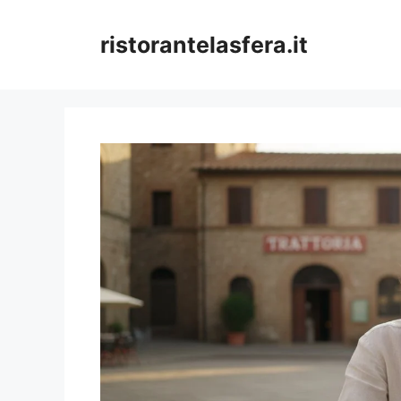
Skip
to
ristorantelasfera.it
content