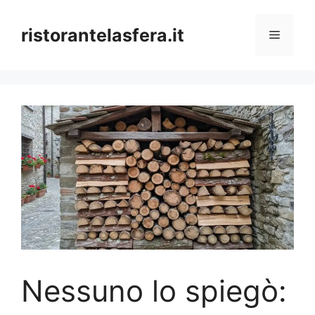
Skip
to
ristorantelasfera.it
Menu
content
Nessuno lo spiegò: