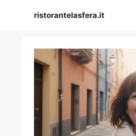
Skip
to
ristorantelasfera.it
content