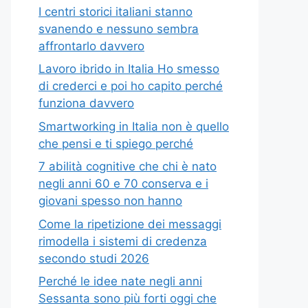
I centri storici italiani stanno
svanendo e nessuno sembra
affrontarlo davvero
Lavoro ibrido in Italia Ho smesso
di crederci e poi ho capito perché
funziona davvero
Smartworking in Italia non è quello
che pensi e ti spiego perché
7 abilità cognitive che chi è nato
negli anni 60 e 70 conserva e i
giovani spesso non hanno
Come la ripetizione dei messaggi
rimodella i sistemi di credenza
secondo studi 2026
Perché le idee nate negli anni
Sessanta sono più forti oggi che