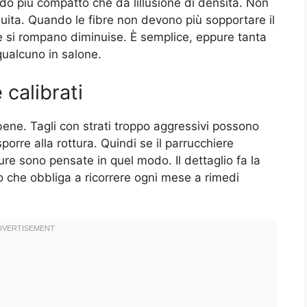
do più compatto che dà lillusione di densità. Non
uita. Quando le fibre non devono più sopportare il
che si rompano diminuise. È semplice, eppure tanta
qualcuno in salone.
e calibrati
bene. Tagli con strati troppo aggressivi possono
porre alla rottura. Quindi se il parrucchiere
re sono pensate in quel modo. Il dettaglio fa la
o che obbliga a ricorrere ogni mese a rimedi