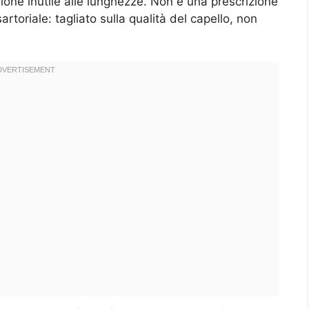
one inutile alle lunghezze. Non è una prescrizione
rtoriale: tagliato sulla qualità del capello, non