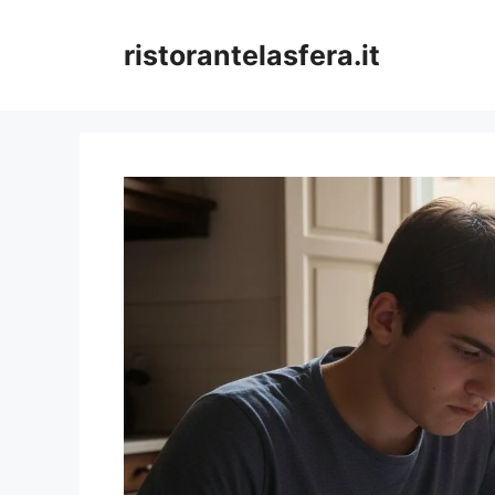
Skip
to
ristorantelasfera.it
content