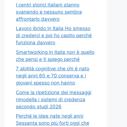
I centri storici italiani stanno
svanendo e nessuno sembra
affrontarlo davvero
Lavoro ibrido in Italia Ho smesso
di crederci e poi ho capito perché
funziona davvero
Smartworking in Italia non è quello
che pensi e ti spiego perché
7 abilità cognitive che chi è nato
negli anni 60 e 70 conserva e i
giovani spesso non hanno
Come la ripetizione dei messaggi
rimodella i sistemi di credenza
secondo studi 2026
Perché le idee nate negli anni
Sessanta sono più forti oggi che