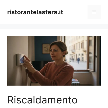
Skip
to
ristorantelasfera.it
Menu
content
Riscaldamento