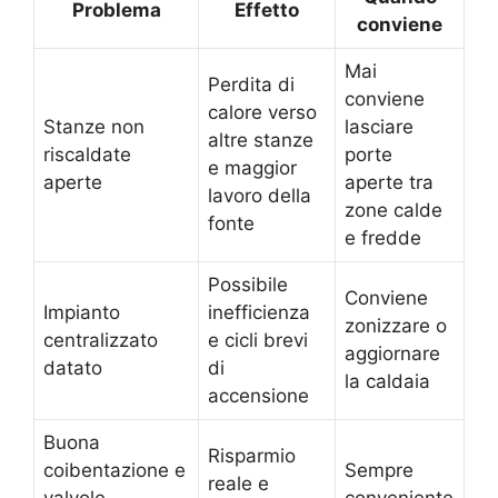
Problema
Effetto
conviene
Mai
Perdita di
conviene
calore verso
Stanze non
lasciare
altre stanze
riscaldate
porte
e maggior
aperte
aperte tra
lavoro della
zone calde
fonte
e fredde
Possibile
Conviene
Impianto
inefficienza
zonizzare o
centralizzato
e cicli brevi
aggiornare
datato
di
la caldaia
accensione
Buona
Risparmio
coibentazione e
Sempre
reale e
valvole
conveniente