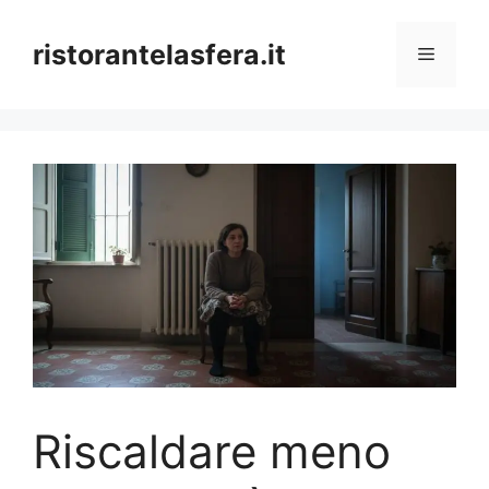
Skip
to
ristorantelasfera.it
Menu
content
Riscaldare meno