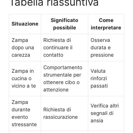
Tabella riassuntiva
Significato
Come
Situazione
possibile
interpretare
Zampa
Richiesta di
Osserva
dopo una
continuare il
durata e
carezza
contatto
pressione
Comportamento
Zampa in
Valuta
strumentale per
cucina o
rinforzi
ottenere cibo o
vicino a te
passati
attenzione
Zampa
Verifica altri
durante
Richiesta di
segnali di
evento
rassicurazione
ansia
stressante