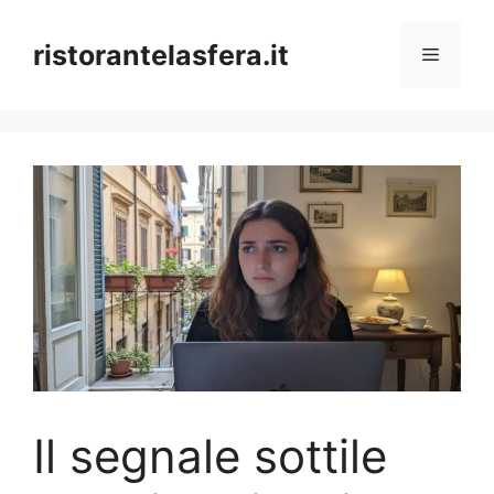
Skip
to
ristorantelasfera.it
Menu
content
Il segnale sottile