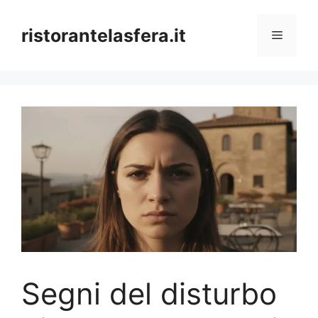
Skip
to
ristorantelasfera.it
Menu
content
Segni del disturbo