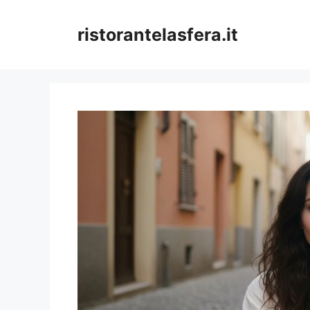
Skip
to
ristorantelasfera.it
content