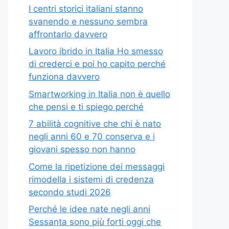
I centri storici italiani stanno
svanendo e nessuno sembra
affrontarlo davvero
Lavoro ibrido in Italia Ho smesso
di crederci e poi ho capito perché
funziona davvero
Smartworking in Italia non è quello
che pensi e ti spiego perché
7 abilità cognitive che chi è nato
negli anni 60 e 70 conserva e i
giovani spesso non hanno
Come la ripetizione dei messaggi
rimodella i sistemi di credenza
secondo studi 2026
Perché le idee nate negli anni
Sessanta sono più forti oggi che