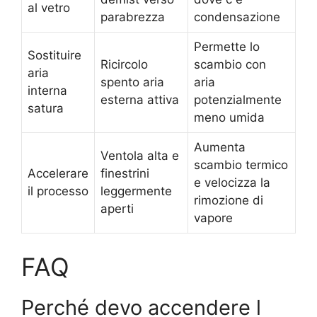
al vetro
parabrezza
condensazione
Permette lo
Sostituire
Ricircolo
scambio con
aria
spento aria
aria
interna
esterna attiva
potenzialmente
satura
meno umida
Aumenta
Ventola alta e
scambio termico
Accelerare
finestrini
e velocizza la
il processo
leggermente
rimozione di
aperti
vapore
FAQ
Perché devo accendere l