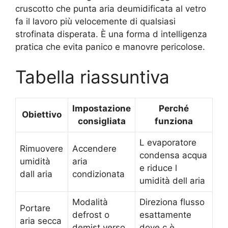
cruscotto che punta aria deumidificata al vetro
fa il lavoro più velocemente di qualsiasi
strofinata disperata. È una forma d intelligenza
pratica che evita panico e manovre pericolose.
Tabella riassuntiva
Impostazione
Perché
Obiettivo
consigliata
funziona
L evaporatore
Rimuovere
Accendere
condensa acqua
umidità
aria
e riduce l
dall aria
condizionata
umidità dell aria
Modalità
Direziona flusso
Portare
defrost o
esattamente
aria secca
demist verso
dove c è