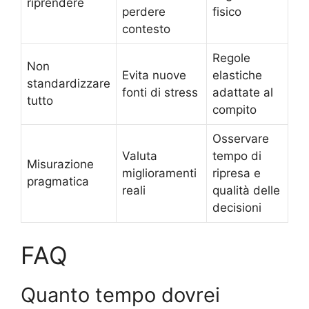
riprendere
perdere
fisico
contesto
Regole
Non
Evita nuove
elastiche
standardizzare
fonti di stress
adattate al
tutto
compito
Osservare
Valuta
tempo di
Misurazione
miglioramenti
ripresa e
pragmatica
reali
qualità delle
decisioni
FAQ
Quanto tempo dovrei