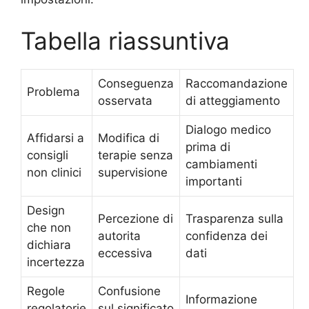
Tabella riassuntiva
Conseguenza
Raccomandazione
Problema
osservata
di atteggiamento
Dialogo medico
Affidarsi a
Modifica di
prima di
consigli
terapie senza
cambiamenti
non clinici
supervisione
importanti
Design
Percezione di
Trasparenza sulla
che non
autorita
confidenza dei
dichiara
eccessiva
dati
incertezza
Regole
Confusione
Informazione
regolatorie
sul significato