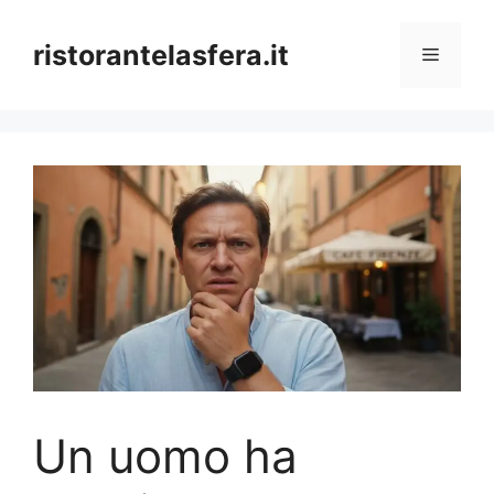
Skip
to
ristorantelasfera.it
Menu
content
Un uomo ha