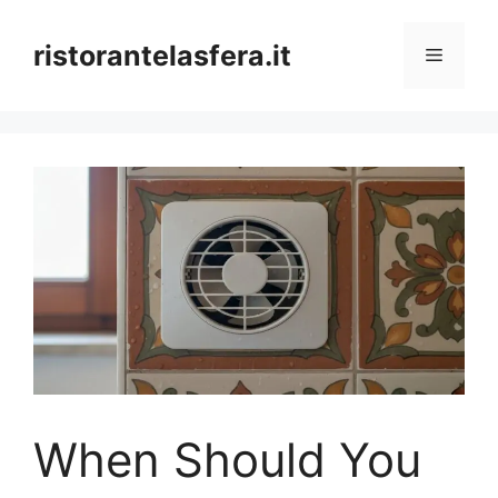
Skip
to
ristorantelasfera.it
Menu
content
When Should You