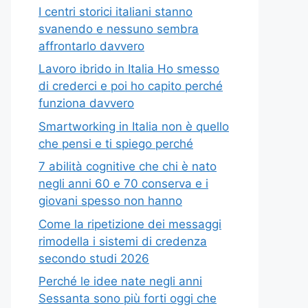
I centri storici italiani stanno
svanendo e nessuno sembra
affrontarlo davvero
Lavoro ibrido in Italia Ho smesso
di crederci e poi ho capito perché
funziona davvero
Smartworking in Italia non è quello
che pensi e ti spiego perché
7 abilità cognitive che chi è nato
negli anni 60 e 70 conserva e i
giovani spesso non hanno
Come la ripetizione dei messaggi
rimodella i sistemi di credenza
secondo studi 2026
Perché le idee nate negli anni
Sessanta sono più forti oggi che